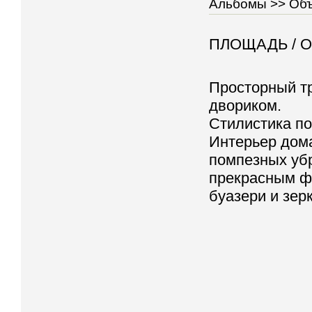
Альбомы >>
Объ
ПЛОЩАДЬ /
О
Просторный т
двориком.
Стилистика п
Интерьер дома
помпезных уб
прекрасным ф
буазери и зер