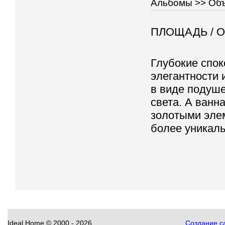
Альбомы >>
Объ
ПЛОЩАДЬ /
О
Глубокие спок
элегантности 
в виде подуше
света. А ванн
золотыми эле
более уникал
Ideal Home
©
2000 - 2026
Создание са